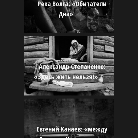
Река Волга: «Обитатели
Дна»
Александр Степаненко:
«Здесь жить нельзя!»
Евгений Канаев: «между