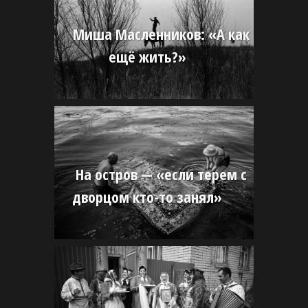
Миша Масленников: «А как
ещё жить?»
На остров — «если терем с
дворцом кто-то занял»