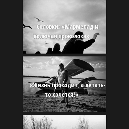
Соловки: «Мармелад и
колючая проволока»
«Жизнь проходит, а летать-
то хочется!»