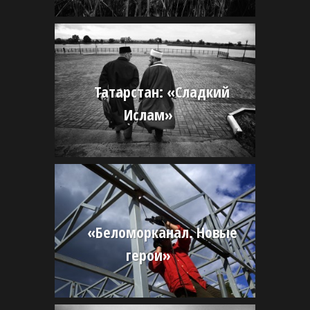
Татарстан: «Сладкий
Ислам»
«Беломорканал. Новые
герои»