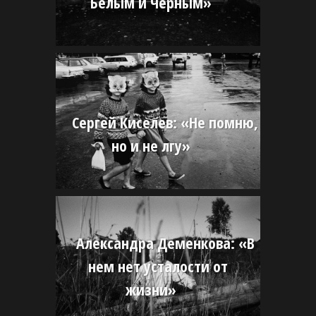
Белым и Черным»
Сергей Киселев: «Не помню,
но и не лгу»
Александра Деменкова: «В
нем нет усталости от
жизни»