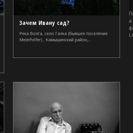
П
а
Зачем Ивану сад?
ф
Река Волга, село Галка (бывшее поселение
L
Meierhöfer) , Камышинский район,...