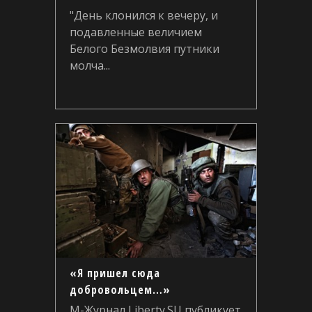
"День клонился к вечеру, и
подавленные величием
Белого Безмолвия путники
молча...
«Я пришел сюда
добровольцем…»
М-Журнал Liberty.SU публикует