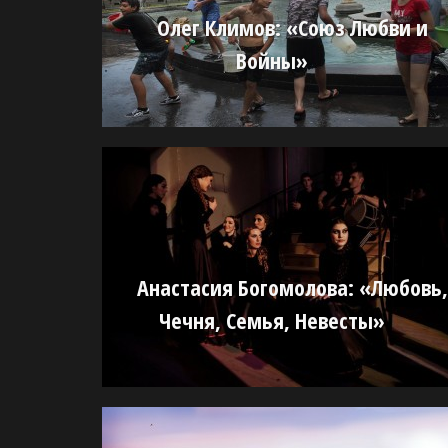
Олег Климов: «Союз Любви и
Войны»
Анастасия Богомолова: «Любовь,
Чечня, Семья, Невесты»