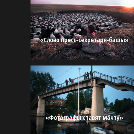
«Слово пресс-секретаря-башы»
«Фотографы ставят мачту»