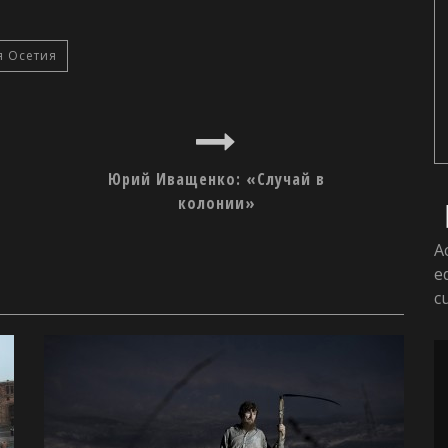
 Осетия
Юрий Иващенко: «Случай в
колонии»
A
e
c