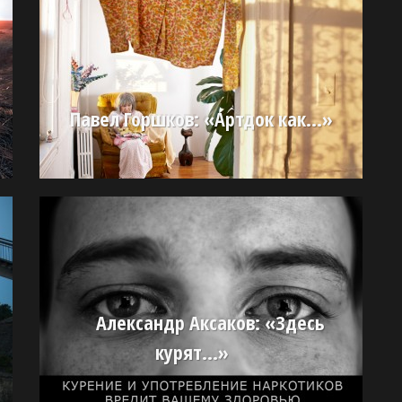
Павел Горшков: «Артдок как…»
Александр Аксаков: «Здесь
курят…»