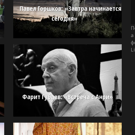
Павел Горшков: «Завтра начинается
сегодня»
П
а
ф
L
Фарит Губаев: «Встреча с Анри»