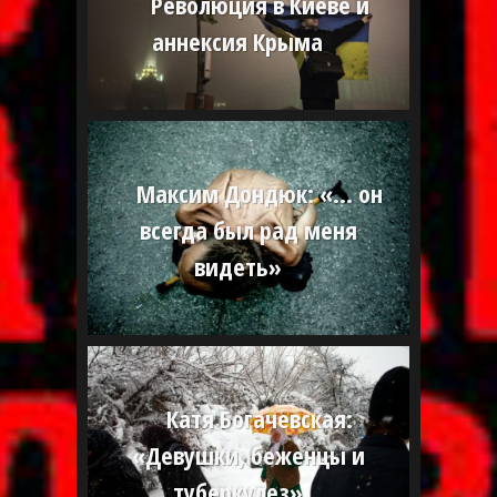
Революция в Киеве и
аннексия Крыма
Максим Дондюк: «… он
всегда был рад меня
видеть»
Катя Богачевская:
«Девушки, беженцы и
туберкулез»