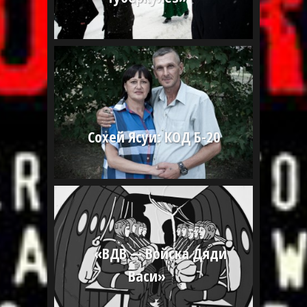
Сохей Ясуи: КОД Б-20
«ВДВ — Войска Дяди
Васи»