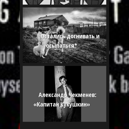
…Остались догнивать и
осыпаться*
Александр Чекменев:
«Капитан Кукушкин»