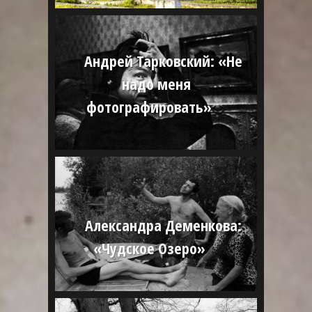
Андрей Тарковский: «Не
надо меня
фотографировать»
Александра Деменкова:
«Чудское Озеро»