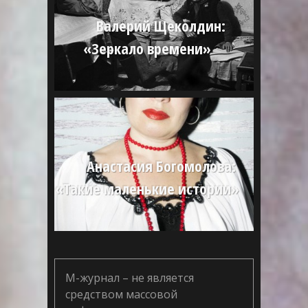
Валерий Щеколдин:
«Зеркало времени»
Анастасия Богомолова:
«Такие маленькие истории»
М-журнал – не является
средством массовой