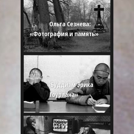
Ольга Сезнева:
«Фотография и память»
«Буддизм Эрика
Гоурлана»