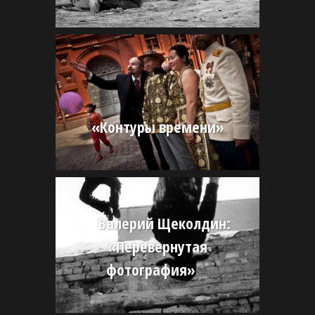
«Контуры времени»
Валерий Щеколдин:
«Перевернутая
фотография»