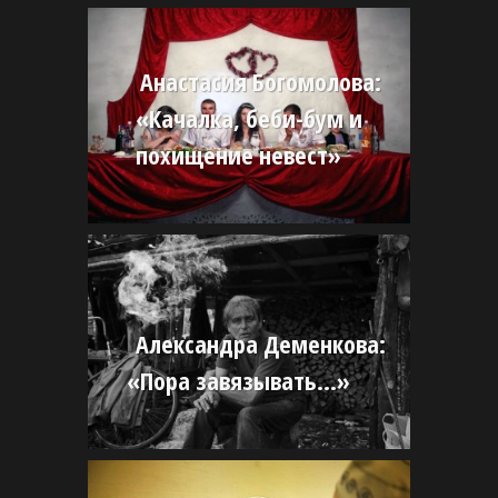
Анастасия Богомолова:
«Качалка, беби-бум и
похищение невест»
Александра Деменкова:
«Пора завязывать…»