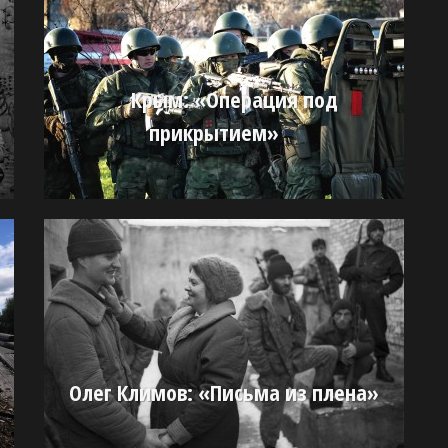
Крым: «Операция под
прикрытием»
Олег Климов: «Письма из плена»