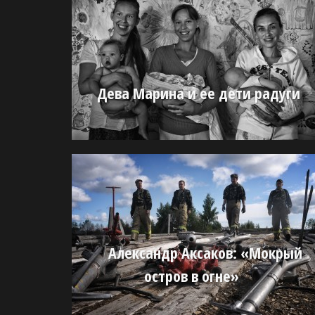
Дева Марина и ее дети радуги
Александр Аксаков: «Мокрый
остров в огне»