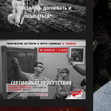
…Остались догнивать и
осыпаться*
СЕРТИФИКАТ ПРИСУТСТВИЯ