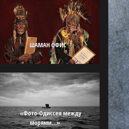
ШАМАН ОФИС
«Фото-Одиссея между
морями…»