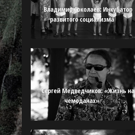
Владимир Соколаев: Инкубатор
развитого социализма
Сергей Медведчиков: «Жизнь на
чемоданах»