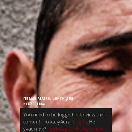
ГЕРМАН АВАГЯН: «НИТИ ДЛЯ
ИСКУССТВА»
You need to be logged in to view this
content. Пожалуйста,
Log In
. Не
участник?
Присоединяйтесь к нам