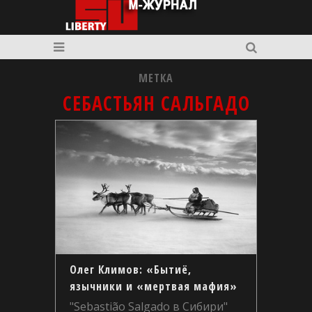
МЕТКА
СЕБАСТЬЯН САЛЬГАДО
Олег Климов: «Бытиё,
язычники и «мертвая мафия»
"Sebastião Salgado в Сибири"