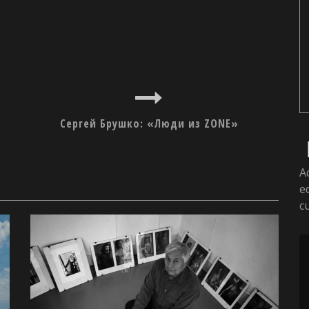
Сергей Брушко: «Люди из ZONE»
A
e
c