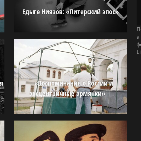
Едыге Ниязов: «Питерский эпос»
П
а
ф
L
я
«Воспоминания о России и
эксцентричные армянки»