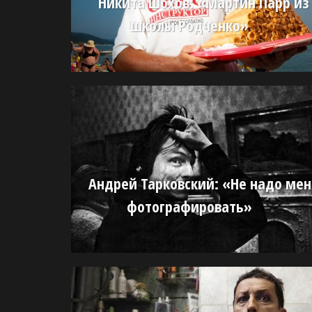
Никита Шохов: «Мартин Парр из
школы Родченко»
Андрей Тарковский: «Не надо мен
фотографировать»