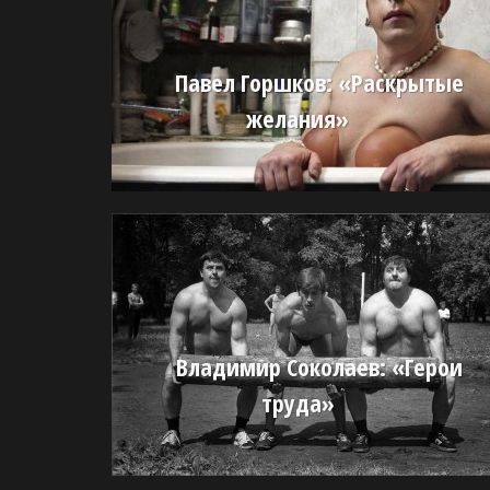
Павел Горшков: «Раскрытые
желания»
Владимир Соколаев: «Герои
труда»